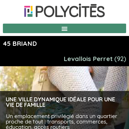
45 BRIAND
Levallois Perret
(
92
)
45 BRIAND
DES ESPACES INTÉRIEURS QUI SE
UNE VILLE DYNAMIQUE IDÉALE POUR UNE
DISTINGUENT PAR LEUR GÉNÉROSITÉ ET
VIE DE FAMILLE
LEUR LUMINOSITÉ,
VOTRE NOUVEAU LIEU DE VIE D’EXCEPTION
Un emplacement privilégié dans un quartier
proche de tout : transports, commerces,
se prolongeant vers l’extérieur par des
20 appartements du studio au 5 pièces duplex
éducation, accès routiers