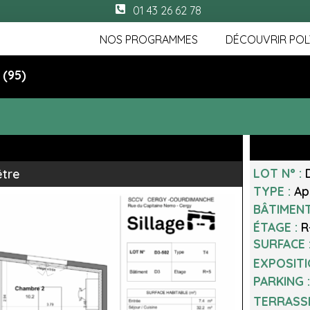
01 43 26 62 78
NOS PROGRAMMES
DÉCOUVRIR POL
(95)
2
LOT N° :
être
TYPE :
Ap
BÂTIMENT
ÉTAGE :
R
SURFACE 
EXPOSITI
PARKING 
TERRASSE