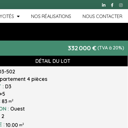
YCITÉS
NOS RÉALISATIONS
NOUS CONTACTER
€
332 000
(TVA à 20%)
DÉTAIL DU LOT
D3-502
partement
4 pièces
 :
D3
+5
:
83
2
m
ON :
Ouest
:
2
 :
10.00
2
m