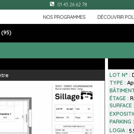
01 43 26 62 78
NOS PROGRAMMES
DÉCOUVRIR POL
(95)
LOT N° :
être
TYPE :
Ap
BÂTIMENT
ÉTAGE :
R
SURFACE 
EXPOSITI
PARKING 
LOGIA :
5