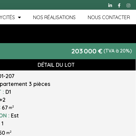
YCITÉS
NOS RÉALISATIONS
NOUS CONTACTER
€
203 000
(TVA à 20%)
DÉTAIL DU LOT
D1-207
partement
3 pièces
 :
D1
+2
:
67
2
m
ON :
Est
:
1
.50
2
m